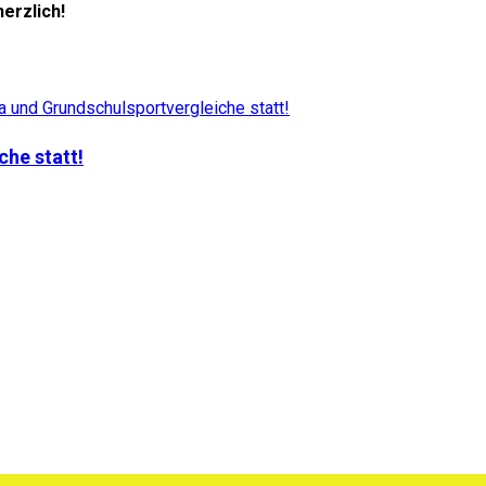
herzlich!
he statt!