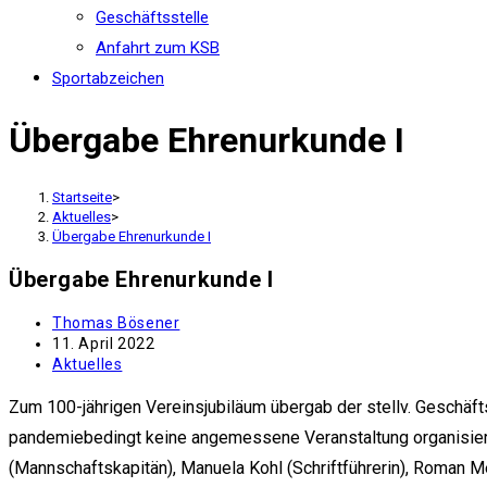
Geschäftsstelle
Anfahrt zum KSB
Sportabzeichen
Übergabe Ehrenurkunde I
Startseite
>
Aktuelles
>
Übergabe Ehrenurkunde I
Übergabe Ehrenurkunde I
Beitrags-
Thomas Bösener
Autor:
Beitrag
11. April 2022
veröffentlicht:
Beitrags-
Aktuelles
Kategorie:
Zum 100-jährigen Vereinsjubiläum übergab der stellv. Geschäf
pandemiebedingt keine angemessene Veranstaltung organisier
(Mannschaftskapitän), Manuela Kohl (Schriftführerin), Roman M