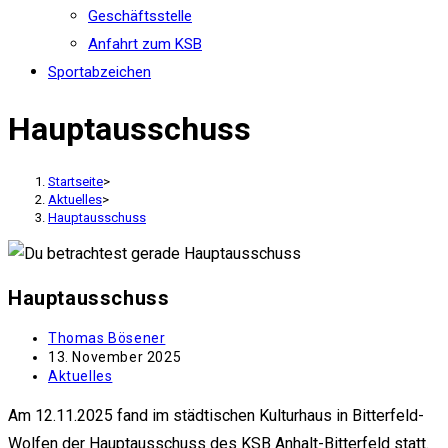
Geschäftsstelle
Anfahrt zum KSB
Sportabzeichen
Hauptausschuss
Startseite
>
Aktuelles
>
Hauptausschuss
Hauptausschuss
Beitrags-
Thomas Bösener
Autor:
Beitrag
13. November 2025
veröffentlicht:
Beitrags-
Aktuelles
Kategorie:
Am 12.11.2025 fand im städtischen Kulturhaus in Bitterfeld-
Wolfen der Hauptausschuss des KSB Anhalt-Bitterfeld statt.