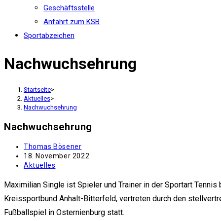
Geschäftsstelle
Anfahrt zum KSB
Sportabzeichen
Nachwuchsehrung
Startseite
>
Aktuelles
>
Nachwuchsehrung
Nachwuchsehrung
Beitrags-
Thomas Bösener
Autor:
Beitrag
18. November 2022
veröffentlicht:
Beitrags-
Aktuelles
Kategorie:
Maximilian Single ist Spieler und Trainer in der Sportart Ten
Kreissportbund Anhalt-Bitterfeld, vertreten durch den stellver
Fußballspiel in Osternienburg statt.