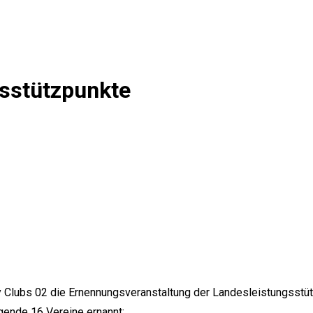
sstützpunkte
Clubs 02 die Ernennungsveranstaltung der Landesleistungsstütz
gende 16 Vereine ernannt: