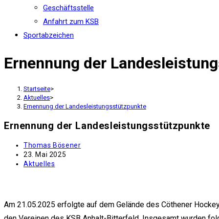
Geschäftsstelle
Anfahrt zum KSB
Sportabzeichen
Ernennung der Landesleistung
Startseite
>
Aktuelles
>
Ernennung der Landesleistungsstützpunkte
Ernennung der Landesleistungsstützpunkte
Beitrags-
Thomas Bösener
Autor:
Beitrag
23. Mai 2025
veröffentlicht:
Beitrags-
Aktuelles
Kategorie:
Am 21.05.2025 erfolgte auf dem Gelände des Cöthener Hockey 
den Vereinen des KSB Anhalt-Bitterfeld. Insgesamt wurden fol