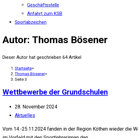
Geschäftsstelle
Anfahrt zum KSB
Sportabzeichen
Autor:
Thomas Bösener
Dieser Autor hat geschrieben 64 Artikel
Startseite
>
Thomas Bösener
>
Seite 3
Wettbewerbe der Grundschulen
Beitrag
28. November 2024
veröffentlicht:
Beitrags-
Aktuelles
Kategorie:
Vom 14.-25.11.2024 fanden in der Region Köthen wieder die W
im Vorfeld mit den Sportlehrerinnen den…