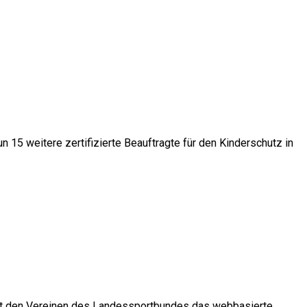
15 weitere zertifizierte Beauftragte für den Kinderschutz in
eht den Vereinen des Landessportbundes das webbasierte