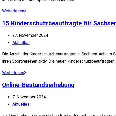
Wettbewerbe
Weiterlesen
der
15 Kinderschutzbeauftragte für Sachse
Grundschulen
Beitrag
27. November 2024
veröffentlicht:
Beitrags-
Aktuelles
Kategorie:
Die Anzahl der Kinderschutzbeauftragten in Sachsen-Anhalts Sp
ihren Sportvereinen aktiv. Die neuen Kinderschutzbeauftragten
15
Weiterlesen
Kinderschutzbeauftragte
Online-Bestandserhebung
für
Sachsen-
Beitrag
7. November 2024
Anhalts
veröffentlicht:
Beitrags-
Aktuelles
Sportvereine
Kategorie:
Zur Durchführung des jährlichen Bestandserhebungsverfahrens