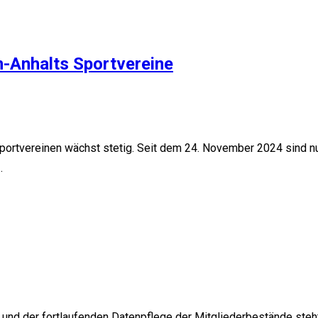
n-Anhalts Sportvereine
ortvereinen wächst stetig. Seit dem 24. November 2024 sind nun 
…
 und der fortlaufenden Datenpflege der Mitgliederbestände st